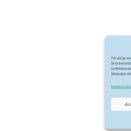
För att ge e
åt enhetsinf
surfbeteende
återkallar d
Hantera tjän
Ac