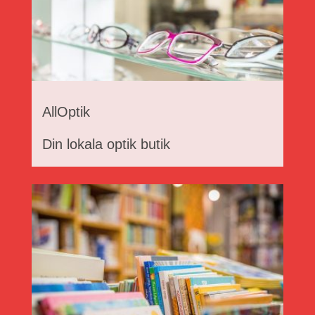
AllOptik
Din lokala optik butik