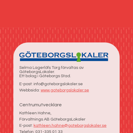
Selma Lagerlöfs Torg förvaltas av
GöteborgsLokaler.
Ett bolag i Göteborgs Stad.
E-post: info@goteborgslokaler.se
Webbsida:
www.goteborgslokaler.se
Centrumutvecklare
Kathleen Hahne,
Förvaltnings AB GöteborgsLokaler
E-post:
kathleen.hahne@goteborgslokaler.se
Telefon: 031-335 01 33