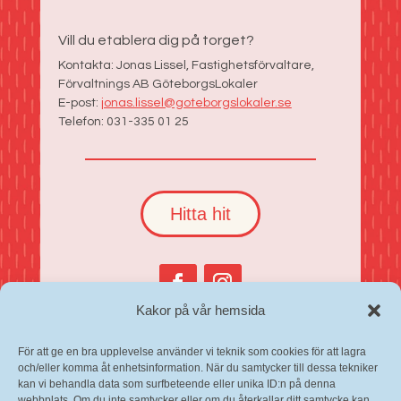
Vill du etablera dig på torget?
Kontakta: Jonas Lissel, Fastighetsförvaltare,
Förvaltnings AB GöteborgsLokaler
E-post:
jonas.lissel@goteborgslokaler.se
Telefon: 031-335 01 25
Hitta hit
Facebook
Instagram
Kakor på vår hemsida
Cookies och personuppgifter
För att ge en bra upplevelse använder vi teknik som cookies för att lagra
Selma Lagerlöfs Torg i Tillgänglighetsdatabasen
och/eller komma åt enhetsinformation. När du samtycker till dessa tekniker
kan vi behandla data som surfbeteende eller unika ID:n på denna
webbplats. Om du inte samtycker eller om du återkallar ditt samtycke kan