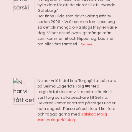
hylla dem för att de bidrar till ett levande
Göteborg."
Här finns Hilda som drivit Salong Infinity
sedan 2009. - Vi är som en familjesalong
så det blir många olika slags frisyrer varje
dag. Vi har också ovanligt många män
som kommer hit och klipper sig. Läs mer
om alla våra fantasti
...
Se mer
Nu har vi fått det fina Torghjärtat på plats
på Selma Lagerlöfs Torg ❤️! Med
torghjärtat skickar vi lite extra kärlek till
vårt torg och alla besökare till Selma.
Dekoren kommer att stå på torget under
hela augusti. Passa på och ta ett fint foto
och tagga gärna med
#älskadetorg
#selmalagerlöfstorg