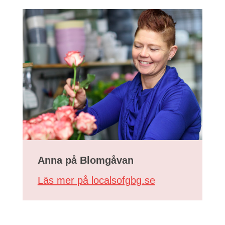
Anna på Blomgåvan
Läs mer på localsofgbg.se